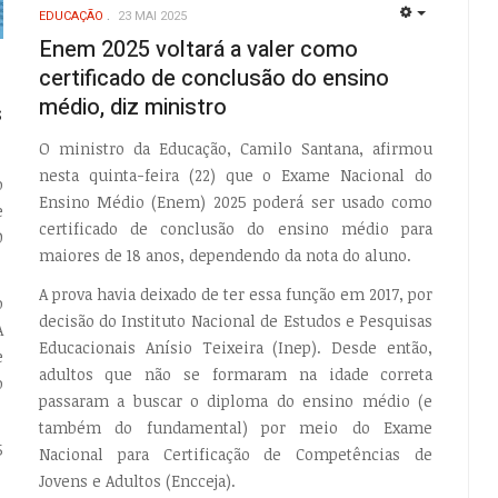
EDUCAÇÃO
23 MAI 2025
EMPTY
Enem 2025 voltará a valer como
certificado de conclusão do ensino
EMPTY
médio, diz ministro
s
O ministro da Educação, Camilo Santana, afirmou
nesta quinta-feira (22) que o Exame Nacional do
o
Ensino Médio (Enem) 2025 poderá ser usado como
e
certificado de conclusão do ensino médio para
O
maiores de 18 anos, dependendo da nota do aluno.
A prova havia deixado de ter essa função em 2017, por
o
decisão do Instituto Nacional de Estudos e Pesquisas
A
Educacionais Anísio Teixeira (Inep). Desde então,
e
adultos que não se formaram na idade correta
o
passaram a buscar o diploma do ensino médio (e
também do fundamental) por meio do Exame
5
Nacional para Certificação de Competências de
Jovens e Adultos (Encceja).