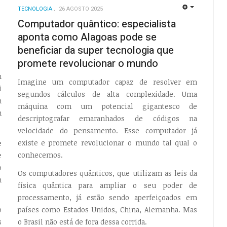
TECNOLOGIA
26 AGOSTO 2025
EMPTY
Computador quântico: especialista
EMPTY
aponta como Alagoas pode se
beneficiar da super tecnologia que
promete revolucionar o mundo
m
Imagine um computador capaz de resolver em
i
segundos cálculos de alta complexidade. Uma
m
máquina com um potencial gigantesco de
m
descriptografar emaranhados de códigos na
velocidade do pensamento. Esse computador já
existe e promete revolucionar o mundo tal qual o
e
conhecemos.
e
o
Os computadores quânticos, que utilizam as leis da
m
física quântica para ampliar o seu poder de
processamento, já estão sendo aperfeiçoados em
países como Estados Unidos, China, Alemanha. Mas
o
o Brasil não está de fora dessa corrida.
s