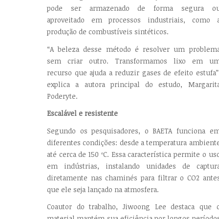
pode ser armazenado de forma segura o
aproveitado em processos industriais, como 
produção de combustíveis sintéticos.
“A beleza desse método é resolver um problem
sem criar outro. Transformamos lixo em u
recurso que ajuda a reduzir gases de efeito estufa”
explica a autora principal do estudo, Margarit
Poderyte.
Escalável e resistente
Segundo os pesquisadores, o BAETA funciona e
diferentes condições: desde a temperatura ambient
até cerca de 150 ºC. Essa característica permite o us
em indústrias, instalando unidades de captur
diretamente nas chaminés para filtrar o CO2 ante
que ele seja lançado na atmosfera.
Coautor do trabalho, Jiwoong Lee destaca que 
material mantém sua eficiência por longos período