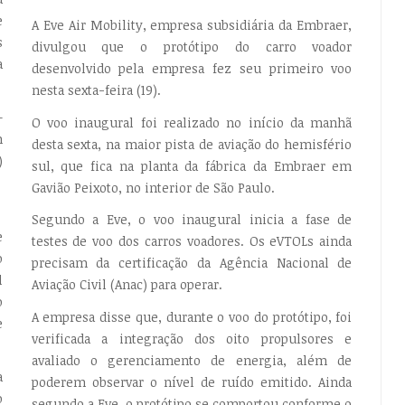
e
A Eve Air Mobility, empresa subsidiária da Embraer,
s
divulgou que o protótipo do carro voador
a
desenvolvido pela empresa fez seu primeiro voo
nesta sexta-feira (19).
—
O voo inaugural foi realizado no início da manhã
m
desta sexta, na maior pista de aviação do hemisfério
)
sul, que fica na planta da fábrica da Embraer em
Gavião Peixoto, no interior de São Paulo.
Segundo a Eve, o voo inaugural inicia a fase de
e
testes de voo dos carros voadores. Os eVTOLs ainda
o
precisam da certificação da Agência Nacional de
l
Aviação Civil (Anac) para operar.
o
A empresa disse que, durante o voo do protótipo, foi
e
verificada a integração dos oito propulsores e
avaliado o gerenciamento de energia, além de
a
poderem observar o nível de ruído emitido. Ainda
o
segundo a Eve, o protótipo se comportou conforme o