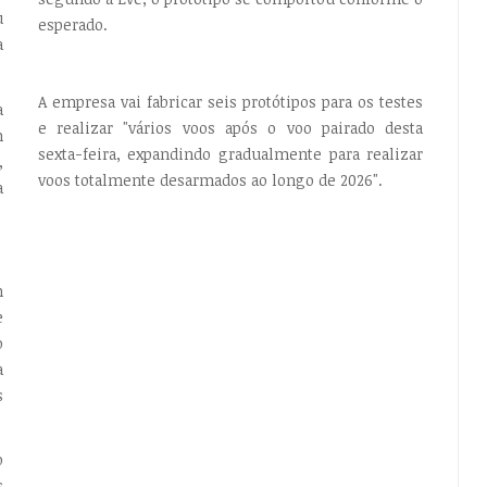
u
esperado.
a
A empresa vai fabricar seis protótipos para os testes
a
e realizar "vários voos após o voo pairado desta
m
sexta-feira, expandindo gradualmente para realizar
,
voos totalmente desarmados ao longo de 2026".
a
m
e
o
a
s
o
s