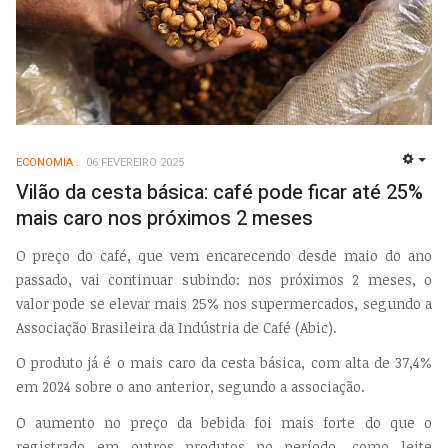
ECONOMIA
06 FEVEREIRO 2025
EMP
Vilão da cesta básica: café pode ficar até 25%
mais caro nos próximos 2 meses
O preço do café, que vem encarecendo desde maio do ano
passado, vai continuar subindo: nos próximos 2 meses, o
valor pode se elevar mais 25% nos supermercados, segundo a
Associação Brasileira da Indústria de Café (Abic).
O produto já é o mais caro da cesta básica, com alta de 37,4%
em 2024 sobre o ano anterior, segundo a associação.
O aumento no preço da bebida foi mais forte do que o
registrado em outros produtos no período, como leite