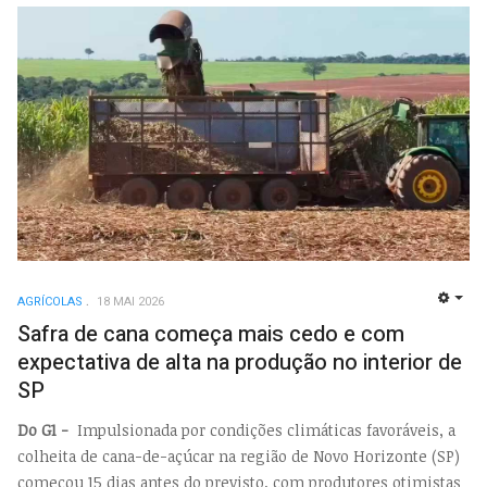
AGRÍCOLAS
18 MAI 2026
EMP
Safra de cana começa mais cedo e com
expectativa de alta na produção no interior de
SP
Do G1 -
Impulsionada por condições climáticas favoráveis, a
colheita de cana-de-açúcar na região de Novo Horizonte (SP)
começou 15 dias antes do previsto, com produtores otimistas