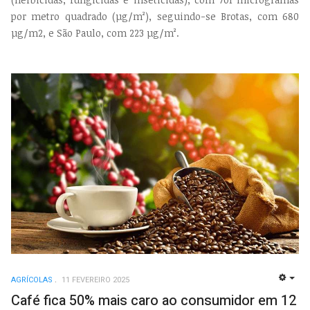
por metro quadrado (µg/m²), seguindo-se Brotas, com 680
µg/m2, e São Paulo, com 223 µg/m².
AGRÍCOLAS
11 FEVEREIRO 2025
EMP
Café fica 50% mais caro ao consumidor em 12