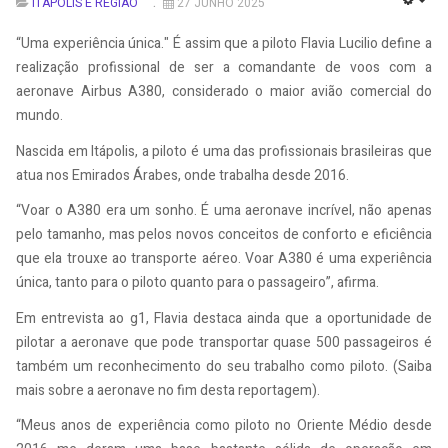
ITÁPOLIS E REGIÃO
27 JUNHO 2025
EMP
“Uma experiência única." É assim que a piloto Flavia Lucilio define a
realização profissional de ser a comandante de voos com a
aeronave Airbus A380, considerado o maior avião comercial do
mundo.
Nascida em Itápolis, a piloto é uma das profissionais brasileiras que
atua nos Emirados Árabes, onde trabalha desde 2016.
“Voar o A380 era um sonho. É uma aeronave incrível, não apenas
pelo tamanho, mas pelos novos conceitos de conforto e eficiência
que ela trouxe ao transporte aéreo. Voar A380 é uma experiência
única, tanto para o piloto quanto para o passageiro”, afirma.
Em entrevista ao g1, Flavia destaca ainda que a oportunidade de
pilotar a aeronave que pode transportar quase 500 passageiros é
também um reconhecimento do seu trabalho como piloto. (Saiba
mais sobre a aeronave no fim desta reportagem).
“Meus anos de experiência como piloto no Oriente Médio desde